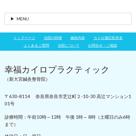
MENU
トップページ
当院の特徴
施術内容
カイロ適応疾患名
よくあるご質問
当院について
お問合せ・ご相談
幸福カイロプラクティック
（新大宮鍼灸整骨院）
〒630-8114 奈良県奈良市芝辻町２-10-30 高辻マンション1
01号
診療時間：
午前10時～12時 午後 1時～ 8時（土曜日のみ6時
まで）
休診日：
日・祝日