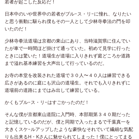
若者が起こした反応だ！
日本中のいや世界中の若者がブル−ス・リ−に憧
れ、なりたい
と思う衝動に駆られ僕もその一人として少林寺拳法の門を叩
いたのだ！
少林寺拳法道場は京都の東山にあり、当時滋賀県に住んでい
たが車で一時間ほど掛けて通っていた。初めて見学に行った
ときには驚いた！道場生が道場に入りきれず庭どころか道路
まで溢れ基本練習を大声出して行っているのだ。
お寺の本堂を改装された道場で３０人〜４０人は練習できる
広さがあるのに庭にも沢山の道場生。それでも入りきれずに
道場前の道路にまではみ出して練習している。
かくもブル−ス・リ−はすごかったのだ！
そんな僕が京都東山道院に入門時、本部期第３４０期だった
と記憶しているのだが、僕と同期で入ったまるで千葉真一を
大きくスケ−ルアップしたような豪快なそれでいて繊細な気配
りも出来るH・Kさんに魅せられてしまった！僕にとってまる