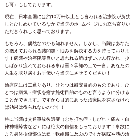
も可）もしております。
現在
、日本全国には約10
万軒以上とも言われる治療院が所狭
しとひしめいているなかで当院のホ−ムペ−ジにお立ち寄りい
ただきうれしく思っております。
もちろん、偶然なのかも知れません。しかし、当院はあなた
の抱えておられる諸問題・悩みを解決する力を持っておりま
す！病院や治療院等良いと思われる所はずいぶん行かれ、少
しばかり疲れておられる事は重々承知の上で一言。あなたの
人生を取り戻すお手伝いを当院にさせてください！
治療院には二通りあり、ひとつは慰安目的のものであり、ひ
とつは病気・症状を癒す施術目的のものと言うように分ける
ことができます。ですから目的にあった治療院を探さなけれ
ば効果は得られないのです！
特に当院は交通事故後遺症（むち打ち症・しびれ・痛み・自
律神経障害など）には絶大の自信をもっております！事故に
よる身体損傷部位は硬・軟組織に及ぶのですが病院や巷の治