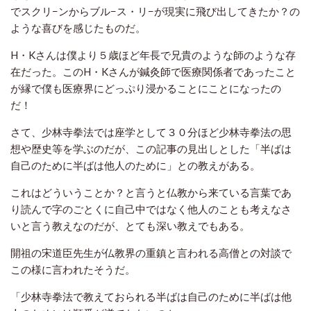
でスクリ−ンからブル−ス・リ−が現実に飛び出してきたか？の
ような喜びを感じたものだ。
H・Kさんは僕より５歳ほど年長で兄貴のような師のような存
在だった。このH・Kさんが鍼灸師で医療関係者であったこと
が縁で僕も医療界にどっぷり浸かることにことになったの
だ！
さて、少林寺拳法では座学として３０分ほど少林寺拳法の思
想や歴史等を学ぶのだが、この記事の見出しとした「半ばは
自己のために半ばは他人のために」との教えがある。
これはどういうことか？と言うと仏教から来ている言葉であ
り読んで字のごとくに自己中ではなく他人のことも考えなさ
いと言う教えなのだが、とても深い教えでもある。
開祖の宋道臣先生が仏教界の重鎮と言われる高僧との対談で
この様に言われたそうだ。
「少林寺拳法で教えておられる半ばは自己のために半ばは他