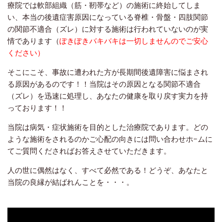
療院では軟部組織（筋・靭帯など）の施術に終始してしま
い、本当の後遺症害原因になっている脊椎・骨盤・四肢関節
の関節不適合（ズレ）に対する施術は行われていないのが実
情であります（
ぽきぽきバキバキは一切しませんのでご安心
ください）
そこにこそ、事故に遭われた方が長期間後遺障害に悩まされ
る原因があるのです！！当院はその原因となる関節不適合
（ズレ）を迅速に処理し、あなたの健康を取り戻す実力を持
っております！！
当院は病気・症状施術を目的とした治療院であります。どの
ような施術をされるのかご心配の向きには問い合わせホ−ムに
てご質問くださればお答えさせていただきます。
人の世に偶然はなく、すべて必然である！どうぞ、あなたと
当院の良縁が結ばれんことを・・・。