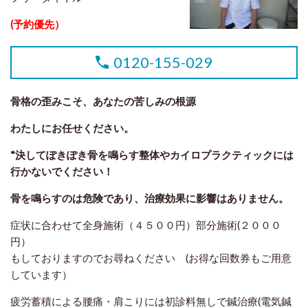
(
予約優先）
0120-155-029
骨格の歪みこそ、あなたの苦しみの根源
わたしにお任せください。
*決してぽきぽき骨を鳴らす整体やカイロプラクティックには
行かないでください！
骨を鳴らすのは危険であり、治療効果に影響はありません。
症状に合わせて
全身施術（４５００円）部分施術(２０００
円）
もしておりますので
お尋ねください (お得な回数券もご用意
しています）
疲労蓄積による腰痛・肩こりには初診料無しで鍼治療(
電気鍼