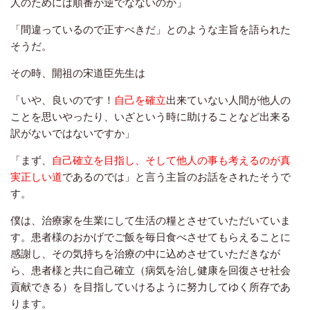
人のためには順番が逆でなないのか」
「間違っているので正すべきだ」とのような主旨を語られた
そうだ。
その時、開祖の宋道臣先生は
「いや、良いのです！
自己を確立
出来ていない人間が他人の
ことを思いやったり、いざという時に助けることなど
出来る
訳がないではないですか」
「まず、
自己確立を目指し、そして他人の事も考えるのが真
実正しい道
であるのでは」と言う主旨のお話をされたそうで
す。
僕は、治療家を生業にして生活の糧とさせていただいていま
す。患者様のおかげでご飯を毎日食べさせてもらえることに
感謝し、その気持ちを治療の中に込めさせていただきなが
ら、患者様と共に自己確立（病気を治し健康を回復させ社会
貢献できる）を目指していけるように努力してゆく所存であ
ります。