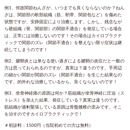
例1、何故関節ねんざが、いつまでも良くならないのか？ねん
ざは、関節部の軟部組織（筋、靭帯、関節包など）を傷めた
状態ですが、安静固定により治癒します。しかし、残念なが
ら硬組織（骨、関節部）の関節不適合）を発症している場合
は、正常には治癒しないのです！
その場合はカイロプラクテ
ィックで関節のズレ（関節不適合）を整えない限り症状は継
続してしまうのです！
例2、腱鞘炎とは単なる使い過ぎによる腱鞘の炎症だと一般の
方は思っておられるのですが、真実は？違うのです。手周辺
の細かい関節が関節のズレ（関節不適合）を生じた結果なの
です。的外れな治療しているから、良くならないのです！
例3、坐骨神経痛の原因は何か？筋組織が坐骨神経に圧迫（ス
トレス）を加えた結果、発症している？真実は違うのです。
筋組織が過剰緊張している原因は骨盤腰椎の歪みです。そこ
を治すのですカイロプラクティックで！
＃初診料：1500円（当院初めての方は無料）